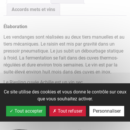
Achille
Accords mets et vins
Élaboration
Les vendanges sont réalisées au deux tiers manuelles et au
tiers mécaniques. Le raisin est mis par gravité dans un
pressoir pneumatique. Le jus subit un débourbage statique
à froid. La fermentation se fait dans des cuves thermos-
régulées et dure environ trois semaines. Le vin est par la
suite élevé environ huit mois dans des cuves en inox.
Le Riesling cuvée Achille est un vin sec.
Ce site utilise des cookies et vous donne le contrôle sur ceux
Riesling cuvée Achille
que vous souhaitez activer.
Tout accepter
Tout refuser
Personnaliser
Catégorie :
Vins blancs