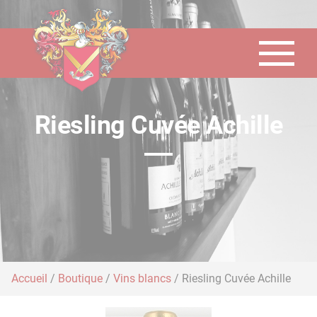
Panneau de gestion des cookies
Riesling Cuvée Achille
Accueil
/
Boutique
/
Vins blancs
/ Riesling Cuvée Achille