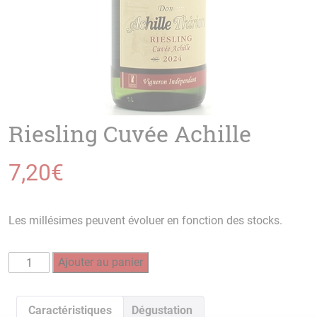
Riesling Cuvée Achille
7,20
€
Les millésimes peuvent évoluer en fonction des stocks.
quantité
Ajouter au panier
de
Riesling
Cuvée
Caractéristiques
Dégustation