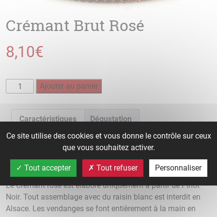
Crémant Brut Rosé
8,10
€
quantité
Ajouter au panier
de
Crémant
Brut
Caractéristiques
Dégustation
Rosé
Ce site utilise des cookies et vous donne le contrôle sur ceux
Accords mets et vins
que vous souhaitez activer.
Élaboration
Tout accepter
Tout refuser
Personnaliser
Le Crémant rosé est élaboré uniquement à partir de Pinot
Noir. Tout assemblage avec du raisin blanc est interdit en
Alsace. Les vendanges se font entièrement à la main en