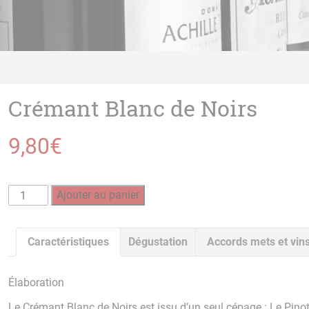
Crémant Blanc de Noirs
9,80
€
quantité
Ajouter au panier
de
Crémant
Blanc
Caractéristiques
Dégustation
Accords mets et vin
de
Noirs
Élaboration
Le Crémant Blanc de Noirs est issu d’un seul cépage : Le Pino