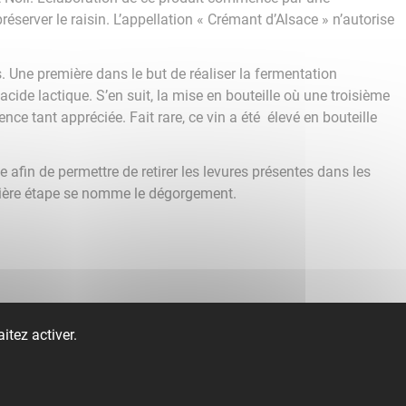
erver le raisin. L’appellation « Crémant d’Alsace » n’autorise
s. Une première dans le but de réaliser la fermentation
cide lactique. S’en suit, la mise en bouteille où une troisième
nce tant appréciée. Fait rare, ce vin a été élevé en bouteille
e afin de permettre de retirer les levures présentes dans les
rnière étape se nomme le dégorgement.
itez activer.