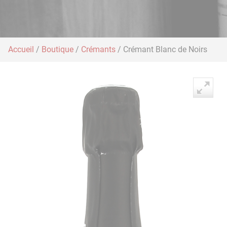
Accueil
/
Boutique
/
Crémants
/ Crémant Blanc de Noirs