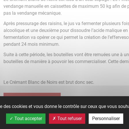
vendange manuelle en caissettes de maximum 50 kg afin de prés
pas la vendange mécanique.
Après pressurage des raisins, le jus va fermenter plusieurs foi
alcoolique et une deuxième pour dissoudre l’acide malique en a
fermentation va opérer ce qui permet la création de l’effervesce
pendant 24 mois minimum.
Suite à cette période, les bouteilles vont être remuées une à un
bouteilles de manière à pouvoir les commercialiser. Cette de
Le Crémant Blanc de Noirs est brut donc sec.
Crémant blanc de Noirs
ise des cookies et vous donne le contrôle sur ceux que vous souha
Catégorie :
Crémants
Tout accepter
Tout refuser
Personnaliser