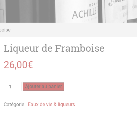
boise
Liqueur de Framboise
26,00
€
quantité
Ajouter au panier
de
Liqueur
Catégorie :
Eaux de vie & liqueurs
de
Framboise